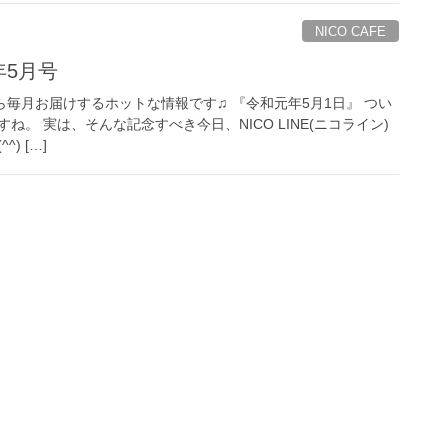
NICO CAFE
9年5月号
ン)から毎月お届けするホットな情報です♫ 『令和元年5月1日』 つい
。 実は、そんな記念すべき今日、NICO LINE(ニコライン)
) […]